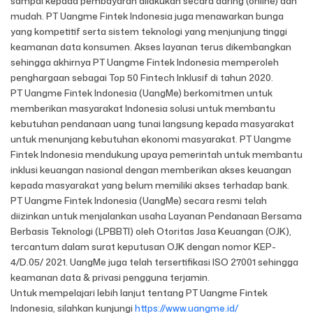
sampai kepada pembayaran dilakukan secara daring (online) dan
mudah. PT Uangme Fintek Indonesia juga menawarkan bunga
yang kompetitif serta sistem teknologi yang menjunjung tinggi
keamanan data konsumen. Akses layanan terus dikembangkan
sehingga akhirnya PT Uangme Fintek Indonesia memperoleh
penghargaan sebagai Top 50 Fintech Inklusif di tahun 2020.
PT Uangme Fintek Indonesia (UangMe) berkomitmen untuk
memberikan masyarakat Indonesia solusi untuk membantu
kebutuhan pendanaan uang tunai langsung kepada masyarakat
untuk menunjang kebutuhan ekonomi masyarakat. PT Uangme
Fintek Indonesia mendukung upaya pemerintah untuk membantu
inklusi keuangan nasional dengan memberikan akses keuangan
kepada masyarakat yang belum memiliki akses terhadap bank.
PT Uangme Fintek Indonesia (UangMe) secara resmi telah
diizinkan untuk menjalankan usaha Layanan Pendanaan Bersama
Berbasis Teknologi (LPBBTI) oleh Otoritas Jasa Keuangan (OJK),
tercantum dalam surat keputusan OJK dengan nomor KEP-
4/D.05/ 2021. UangMe juga telah tersertifikasi ISO 27001 sehingga
keamanan data & privasi pengguna terjamin.
Untuk mempelajari lebih lanjut tentang PT Uangme Fintek
Indonesia, silahkan kunjungi
https://www.uangme.id/