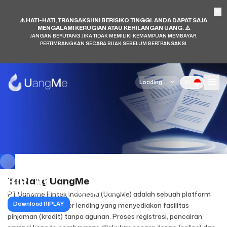
⚠️ HATI-HATI, TRANSAKSI INI BERISIKO TINGGI. ANDA DAPAT SAJA
MENGALAMI KERUGIAN ATAU KEHILANGAN UANG. ⚠️
JANGAN BERUTANG JIKA TIDAK MEMILIKI KEMAMPUAN MEMBAYAR.
PERTIMBANGKAN SECARA BIJAK SEBELUM BERTRANSAKSI.
Loading...
ID
RIPLAY
Tentang UangMe
Ringkasan Informasi Produk dan Layanan
PT Uangme Fintek Indonesia (UangMe) adalah sebuah platform
Download RIPLAY
fintech peer-to-peer lending yang menyediakan fasilitas
pinjaman (kredit) tanpa agunan. Proses registrasi, pencairan