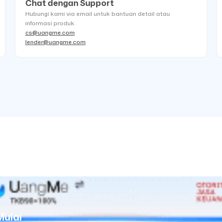
Chat dengan Support
Hubungi kami via email untuk bantuan detail atau
informasi produk.
cs@uangme.com
lender@uangme.com
Mulai