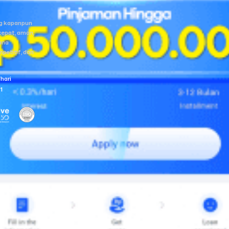
ng kapanpun
cepat, aman,
ana
petitif, dan
hari
1