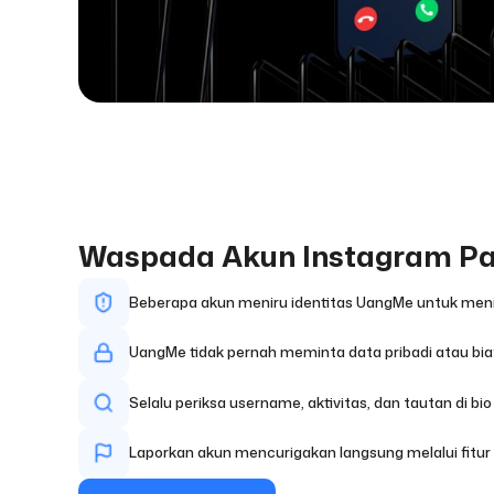
Waspada Akun Instagram Pa
Beberapa akun meniru identitas UangMe untuk men
UangMe tidak pernah meminta data pribadi atau bia
Selalu periksa username, aktivitas, dan tautan di bio
Laporkan akun mencurigakan langsung melalui fitur 