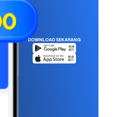
DOWNLOAD SEKARANG