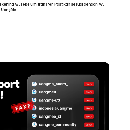
rekening VA sebelum transfer. Pastikan sesuai dengan VA
si UangMe.