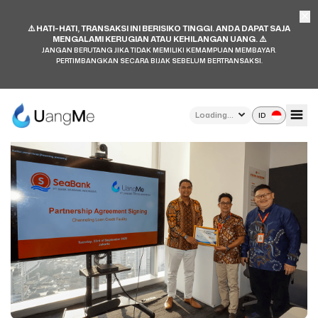
⚠️ HATI-HATI, TRANSAKSI INI BERISIKO TINGGI. ANDA DAPAT SAJA
MENGALAMI KERUGIAN ATAU KEHILANGAN UANG. ⚠️
JANGAN BERUTANG JIKA TIDAK MEMILIKI KEMAMPUAN MEMBAYAR.
PERTIMBANGKAN SECARA BIJAK SEBELUM BERTRANSAKSI.
UangMe Resmi Menjalin Kerja Sama dengan
SeaBank Senilai Rp100 Miliar
Loading...
23 September 2025
ID